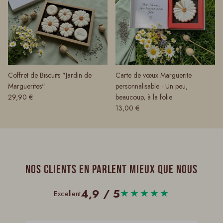
Coffret de Biscuits "Jardin de
Carte de vœux Marguerite
Marguerites"
personnalisable - Un peu,
Prix habituel
29,90 €
beaucoup, à la folie
Prix habituel
13,00 €
Nos clients en parlent mieux que nous
4,9 / 5
★★★★★
Excellent