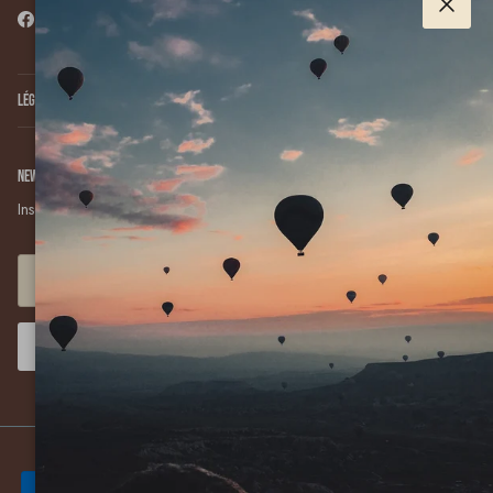
Facebook
YouTube
Instagram
Pinterest
Twitter
Fermer
Légalement parlant...
Newsletter
Inscris-toi, reçois 10% sur ta première commande et reste biscuité(e).
SOUMETTRE