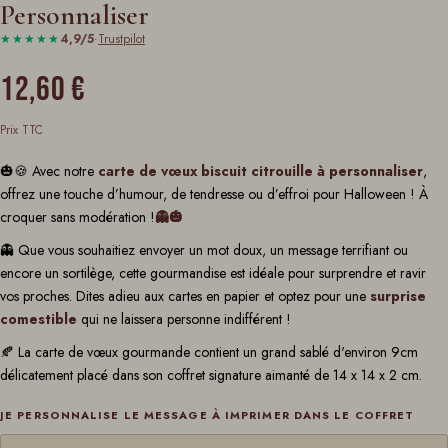
Personnaliser
★★★★★
4,9/5
·
Trustpilot
12,60 €
Prix TTC
🎃🍪 Avec notre
carte de vœux biscuit citrouille
à personnaliser
,
offrez une touche d’humour, de tendresse ou d’effroi pour Halloween ! À
croquer sans modération !
👻🎃
👻 Que vous souhaitiez envoyer un mot doux, un message terrifiant ou
encore un sortilège, cette gourmandise est idéale pour surprendre et ravir
vos proches. Dites adieu aux cartes en papier et optez pour une
surprise
comestible
qui ne laissera personne indifférent !
🍂 La carte de vœux gourmande contient un grand sablé d'environ 9cm
délicatement placé dans son coffret signature aimanté de 14 x 14 x 2 cm.
JE PERSONNALISE LE MESSAGE À IMPRIMER DANS LE COFFRET