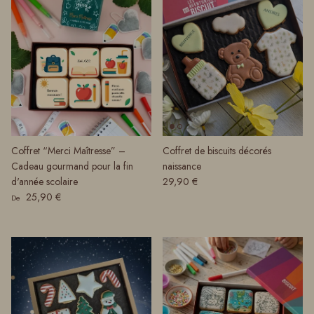
Coffret “Merci Maîtresse” –
Coffret de biscuits décorés
Cadeau gourmand pour la fin
naissance
Prix habituel
d'année scolaire
29,90 €
Prix habituel
25,90 €
De