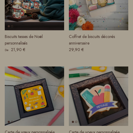
Biscuits tasses de Noël
Coffret de biscuits décorés
personnalisés
anniversaire
Prix habituel
Prix habituel
21,90 €
29,90 €
De
Carte de vœux personnalisée
Carte de voeux personnalisée