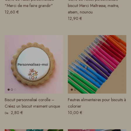
"Merci de me faire grandir"
biscuit Merci Maîtresse, maitre,
Prix habituel
12,60 €
atsem, nounou
Prix habituel
12,90 €
Biscuit personnalisé corolle –
Feutres alimentaires pour biscuits à
Créez un biscuit vraiment unique
colorier
Prix habituel
Prix habituel
2,80 €
10,00 €
De