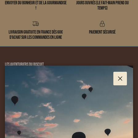
Envoyer du bonheur et de la gourmandise
jours ouvrés (le fait-main prend du
!
temps)
Livraison gratuite en France dès 60€
Paiement sécurisé
d'achat sur les commandes en ligne
Les Aventuriers du Biscuit
Délicieux biscuits décorés, créés et fabriqués à la main et avec passion
à Sèvres dans le Temple du Biscuit.
Fermer
Où acheter nos biscuits ? 24h sur 24 - 7 jours sur 7 sur ce site. Nous
livrons nos délicieux biscuits dans toute la France ainsi que dans le plat
pays.
Nous contacter
☎️ 07 86 01 32 12 / 07 69 39 41 95