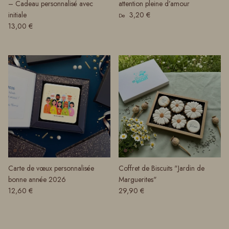
– Cadeau personnalisé avec
attention pleine d’amour
Prix habituel
initiale
3,20 €
De
Prix habituel
13,00 €
Carte de vœux personnalisée
Coffret de Biscuits "Jardin de
bonne année 2026
Marguerites"
Prix habituel
Prix habituel
12,60 €
29,90 €