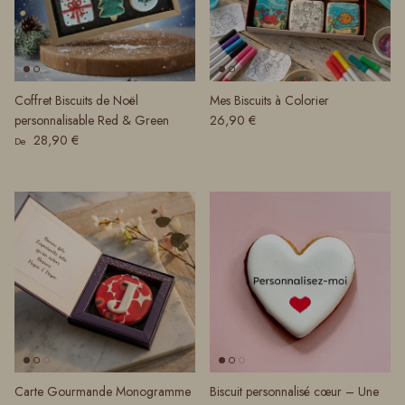
Coffret Biscuits de Noël
Mes Biscuits à Colorier
Prix habituel
personnalisable Red & Green
26,90 €
Prix habituel
28,90 €
De
Carte Gourmande Monogramme
Biscuit personnalisé cœur – Une