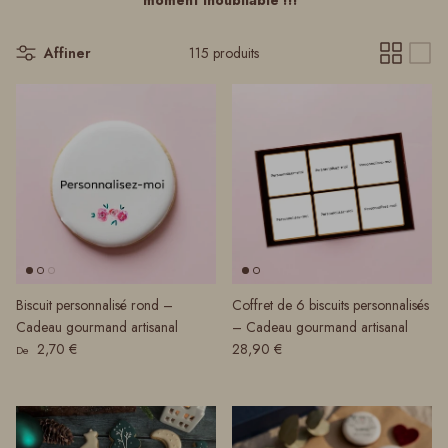
moment inoubliable !!!
Affiner
115 produits
Biscuit personnalisé rond –
Coffret de 6 biscuits personnalisés
Cadeau gourmand artisanal
– Cadeau gourmand artisanal
Prix habituel
Prix habituel
2,70 €
28,90 €
De