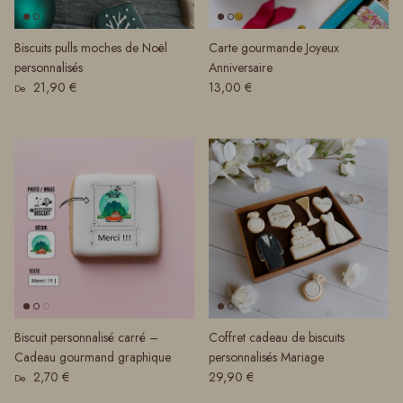
Biscuits pulls moches de Noël
Carte gourmande Joyeux
personnalisés
Anniversaire
Prix habituel
Prix habituel
21,90 €
13,00 €
De
Biscuit personnalisé carré –
Coffret cadeau de biscuits
Cadeau gourmand graphique
personnalisés Mariage
Prix habituel
Prix habituel
2,70 €
29,90 €
De