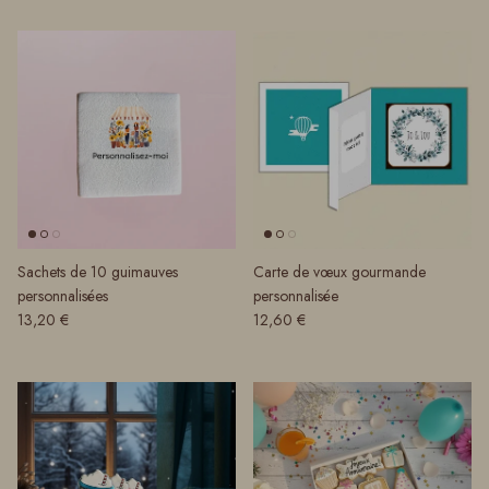
Sachets de 10 guimauves
Carte de vœux gourmande
personnalisées
personnalisée
Prix habituel
Prix habituel
13,20 €
12,60 €