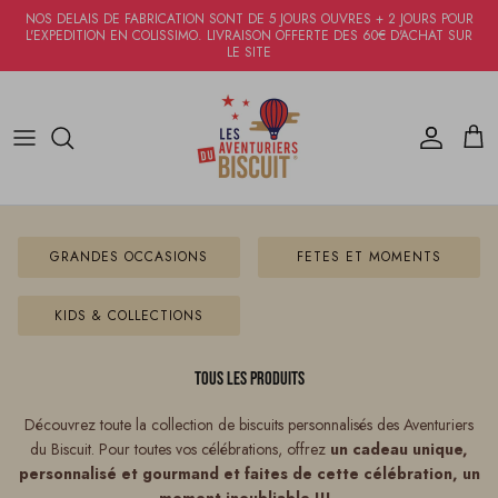
Aller au contenu
NOS DELAIS DE FABRICATION SONT DE 5 JOURS OUVRES + 2 JOURS POUR
L'EXPEDITION EN COLISSIMO. LIVRAISON OFFERTE DES 60€ D'ACHAT SUR
LE SITE
Compte
Pani
GRANDES OCCASIONS
FETES ET MOMENTS
KIDS & COLLECTIONS
Tous les produits
Découvrez toute la collection de biscuits personnalisés des Aventuriers
du Biscuit. Pour toutes vos célébrations, offrez
un cadeau unique,
personnalisé et gourmand et faites de cette célébration, un