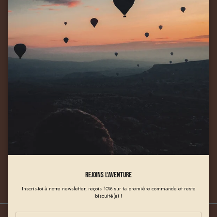
📩 contact@lesaventuriersdubiscuit.com
Facebook
YouTube
Instagram
Pinterest
Twitter
Légalement parlant...
Newsletter
Inscris-toi, reçois 10% sur ta première commande et reste biscuité(e).
SOUMETTRE
Rejoins l'aventure
Inscris-toi à notre newsletter, reçois 10% sur ta première commande et reste
biscuité(e) !