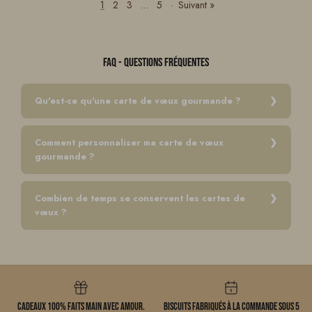
1
2
3
…
5
·
Suivant »
FAQ - Questions fréquentes
Qu'est-ce qu'une carte de vœux gourmande ?
Comment personnaliser ma carte de vœux
gourmande ?
Combien de temps se conservent les cartes de
vœux ?
Cadeaux 100% faits main avec amour.
Biscuits fabriqués à la commande sous 5