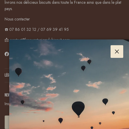
livrons nos délicieux biscuits dans toute la France ainsi que dans le plat
pays.
Nous contacter
☎️ 07 86 01 32 12 / 07 69 39 41 95
📩 contact@lesaventuriersdubiscuit.com
Facebook
YouTube
Instagram
Pinterest
Twitter
Fermer
Légalement parlant...
Newsletter
Inscris-toi, reçois 10% sur ta première commande et reste biscuité(e).