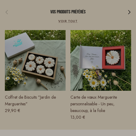
Précédent
Suivant
Vos produits préférés
VOIR TOUT
Coffret de Biscuits "Jardin de
Carte de vœux Marguerite
Marguerites"
personnalisable - Un peu,
Prix habituel
29,90 €
beaucoup, à la folie
Prix habituel
13,00 €